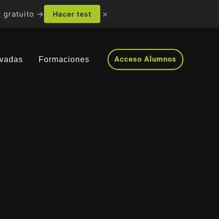
×
 gratuito →
Hacer test
Acceso Alumnos
ivadas
Formaciones