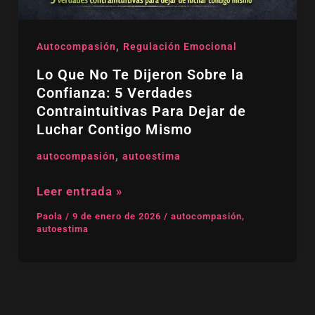
Verdades
Contraintuitivas
Para
,
Autocompasión
Regulación Emocional
Dejar
de
Lo Que No Te Dijeron Sobre la
Luchar
Confianza: 5 Verdades
Contigo
Contraintuitivas Para Dejar de
Mismo
Luchar Contigo Mismo
,
autocompasión
autoestima
Leer entrada »
Paola
/
9 de enero de 2026
/
autocompasión
,
autoestima