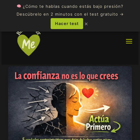
Ir
¿Cómo te hablas cuando estás bajo presión?
al
Descúbrelo en 2 minutos con el test gratuito →
contenido
×
Hacer test
Lo
Que
No
Te
Dijeron
Sobre
la
Confianza:
5