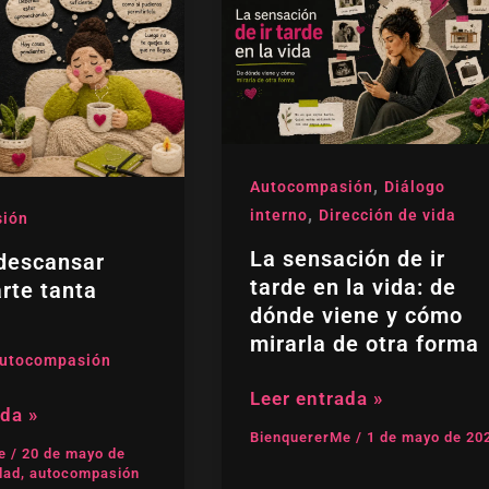
sensación
r
de
ir
tarde
en
la
vida:
,
Autocompasión
Diálogo
de
,
interno
Dirección de vida
ión
dónde
La sensación de ir
viene
descansar
y
tarde en la vida: de
rte tanta
cómo
dónde viene y cómo
mirarla
mirarla de otra forma
utocompasión
de
otra
Leer entrada »
ada »
forma
BienquererMe
/
1 de mayo de 20
Me
/
20 de mayo de
dad
,
autocompasión