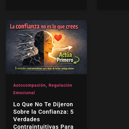
Lo
Que
No
Te
Dijeron
Sobre
la
Confianza:
5
,
Autocompasión
Regulación
Verdades
Emocional
Contraintuitivas
Para
Lo Que No Te Dijeron
Dejar
Sobre la Confianza: 5
de
Verdades
Luchar
Contraintuitivas Para