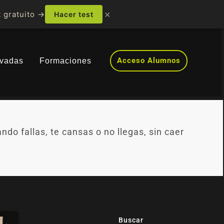
×
 gratuito →
Hacer test
Acceso Alumnos
ivadas
Formaciones
o fallas, te cansas o no llegas, sin caer
Buscar