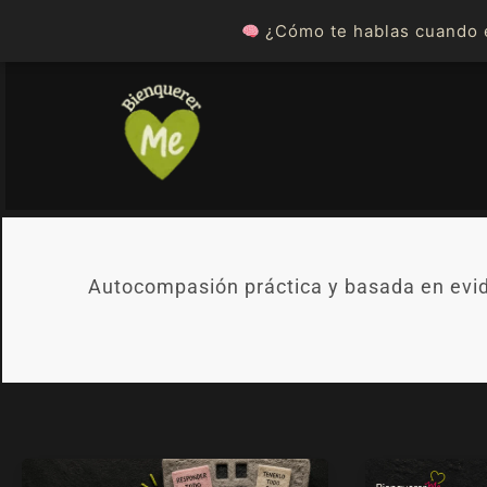
Ir
¿Cómo te hablas cuando e
al
contenido
Autocompasión práctica y basada en evide
El
Por