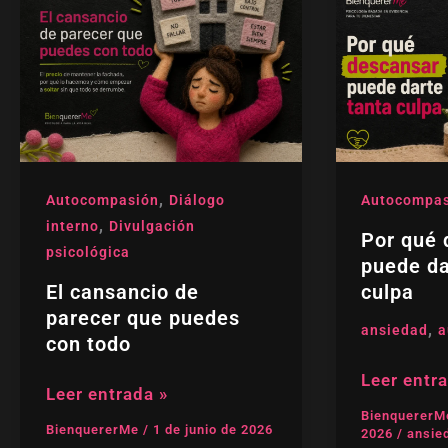
cansancio
qué
de
descansa
parecer
puede
que
darte
puedes
tanta
con
culpa
todo
,
Autocompasión
Diálogo
Autocompas
,
interno
Divulgación
Por qué 
psicológica
puede da
El cansancio de
culpa
parecer que puedes
,
ansiedad
a
con todo
Leer entr
Leer entrada »
Bienquerer
BienquererMe
/
1 de junio de 2026
2026
/
ansie